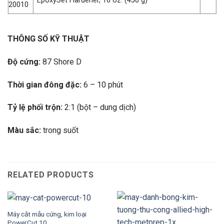
EpoxySet Hardener, 16 oz. (450 g)
20010
THÔNG SỐ KỸ THUẬT
Độ cứng:
87 Shore D
Thời gian đông đặc:
6 – 10 phút
Tỷ lệ phối trộn:
2:1 (bột – dung dịch)
Màu sắc:
trong suốt
RELATED PRODUCTS
Máy cắt mẫu cứng, kim loại
PowerCut 10