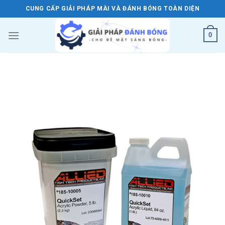
Skip
CUNG CẤP GIẢI PHÁP MÀI VÀ ĐÁNH BÓNG TOÀN DIỆN
to
content
0