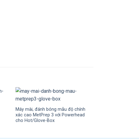
Máy mài, đánh bóng mẫu độ chính
Máy mài, đánh bóng
xác cao MetPrep 3 với Powerhead
DualPrep 3
cho Hot/Glove-Box