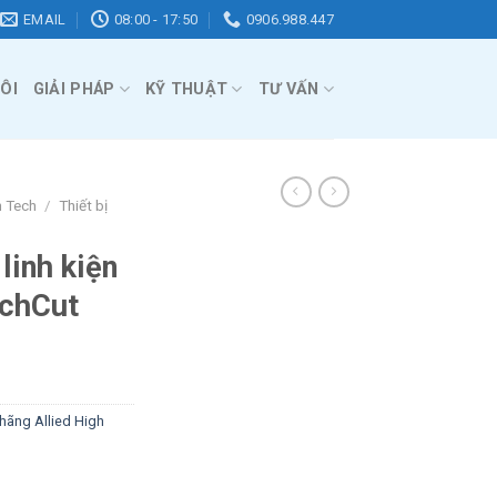
EMAIL
08:00 - 17:50
0906.988.447
ÔI
GIẢI PHÁP
KỸ THUẬT
TƯ VẤN
h Tech
/
Thiết bị
linh kiện
echCut
hãng Allied High