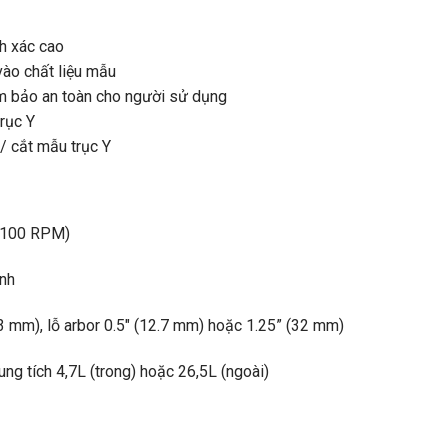
nh xác cao
y vào chất liệu mẫu
đảm bảo an toàn cho người sử dụng
trục Y
/ cắt mẫu trục Y
 100 RPM)
nh
 mm), lỗ arbor 0.5″ (12.7 mm) hoặc 1.25” (32 mm)
ung tích 4,7L (trong) hoặc 26,5L (ngoài)