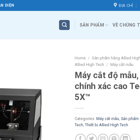
ĐỊA CHỈ
N DIỆN
SẢN PHẨM
VỀ CHÚNG T
Home
/
Sản phẩm hãng Allied Hig
Allied High Tech
/
Máy cắt mẫu
Máy cắt độ mẫu, 
chính xác cao T
5X™
Categories:
Máy cắt mẫu
,
Sản phẩm 
Tech
,
Thiết bị Allied High Tech