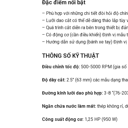
Đặc điểm nổi bật
– Phù hợp với những chi tiết đòi hỏi độ chí
– Lưỡi dao cắt có thể dễ dàng tháo lắp tù
– Quá trình cắt diễn ra bên trong thiết bị 
– Có động cơ (cần điều khiển) Định vị mẫu 
– Hướng dẫn sử dụng (bánh xe tay) Định vị 
THÔNG SỐ KỸ THUẬT
Điều chỉnh tốc độ:
500-5000 RPM (gia số
Độ dày cắt:
2.5″ (63 mm) các mẫu dạng tha
Đường kính lưỡi dao phù hợp:
3-8 “(76-203
Ngăn chứa nước làm mát:
thép không rỉ, d
Công suất động cơ:
1,25 HP (950 W)