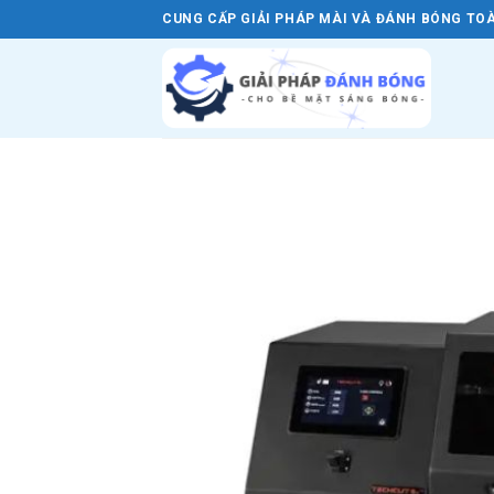
Skip
CUNG CẤP GIẢI PHÁP MÀI VÀ ĐÁNH BÓNG TOÀ
to
content