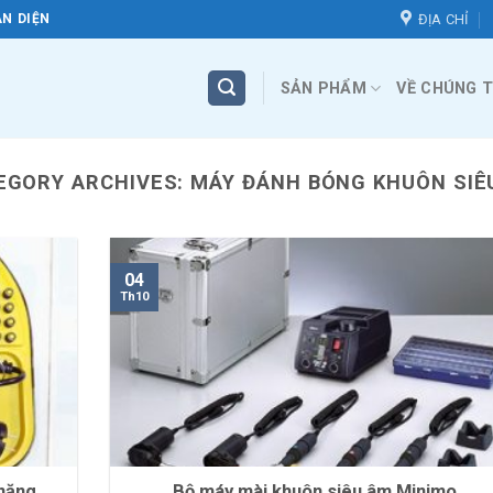
ĐỊA CHỈ
N DIỆN
SẢN PHẨM
VỀ CHÚNG T
EGORY ARCHIVES:
MÁY ĐÁNH BÓNG KHUÔN SIÊ
04
Th10
 năng
Bộ máy mài khuôn siêu âm Minimo