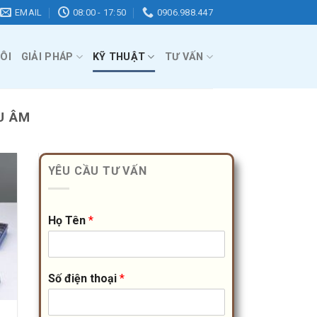
EMAIL
08:00 - 17:50
0906.988.447
ÔI
GIẢI PHÁP
KỸ THUẬT
TƯ VẤN
U ÂM
YÊU CẦU TƯ VẤN
Họ Tên
*
Số điện thoại
*