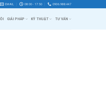
EMAIL
08:00 - 17:50
0906.988.447
ÔI
GIẢI PHÁP
KỸ THUẬT
TƯ VẤN