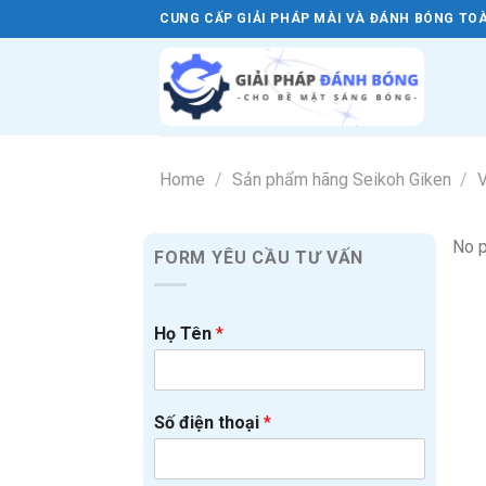
Skip
CUNG CẤP GIẢI PHÁP MÀI VÀ ĐÁNH BÓNG TOÀ
to
content
Home
/
Sản phẩm hãng Seikoh Giken
/
V
No p
FORM YÊU CẦU TƯ VẤN
Họ Tên
*
Số điện thoại
*