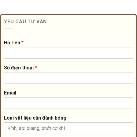
YÊU CẦU TƯ VẤN
Họ Tên
*
Số điện thoại
*
Email
Loại vật liệu cần đánh bóng