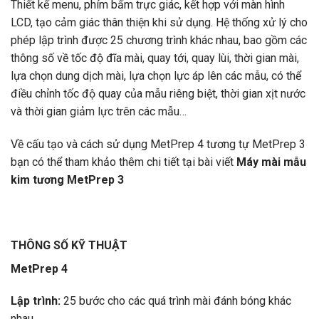
Thiết kế menu, phím bấm trực giác, kết hợp với màn hình
LCD, tạo cảm giác thân thiện khi sử dụng. Hệ thống xử lý cho
phép lập trình được 25 chương trình khác nhau, bao gồm các
thông số về tốc độ đĩa mài, quay tới, quay lùi, thời gian mài,
lựa chọn dung dịch mài, lựa chọn lực áp lên các mẫu, có thể
điều chỉnh tốc độ quay của mẫu riêng biệt, thời gian xịt nước
và thời gian giảm lực trên các mẫu…
Về cấu tạo và cách sử dụng MetPrep 4 tương tự MetPrep 3
bạn có thể tham khảo thêm chi tiết tại bài viết
Máy mài mẫu
kim tương MetPrep 3
THÔNG SỐ KỸ THUẬT
MetPrep 4
Lập trình:
25 bước cho các quá trình mài đánh bóng khác
nhau