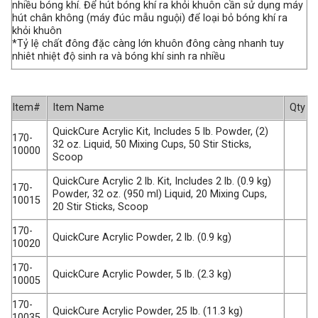
nhiều bóng khí. Để hút bóng khí ra khỏi khuôn cần sử dụng máy
hút chân không (máy đúc mẫu nguội) để loại bỏ bóng khí ra
khỏi khuôn
*Tỷ lệ chất đông đặc càng lớn khuôn đông càng nhanh tuy
nhiêt nhiệt độ sinh ra và bóng khí sinh ra nhiều
Item#
Item Name
Qty
QuickCure Acrylic Kit, Includes 5 lb. Powder, (2)
170-
32 oz. Liquid, 50 Mixing Cups, 50 Stir Sticks,
10000
Scoop
QuickCure Acrylic 2 lb. Kit, Includes 2 lb. (0.9 kg)
170-
Powder, 32 oz. (950 ml) Liquid, 20 Mixing Cups,
10015
20 Stir Sticks, Scoop
170-
QuickCure Acrylic Powder, 2 lb. (0.9 kg)
10020
170-
QuickCure Acrylic Powder, 5 lb. (2.3 kg)
10005
170-
QuickCure Acrylic Powder, 25 lb. (11.3 kg)
10035