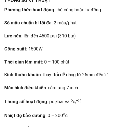
THÔNG SỐ KỸ THUẬT
Phương thức hoạt động:
thủ công hoặc tự động
Số mẫu chuẩn bị tối đa:
2 mẫu/phút
Lực nén:
lên đến 4500 psi (310 bar)
Công suất:
1500W
Thời gian làm mát:
0 – 100 phút
Kích thước khuôn:
thay đổi dễ dàng từ 25mm đến 2″
Màn hình điều khiển
: cảm ứng 7 inch
o
o
Thông số hoạt động:
psi/bar và
c/
f
o
Nhiệt độ bảo dưỡng:
0 – 200
c