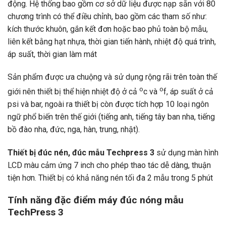
động. Hệ thống bao gồm cơ sở dữ liệu được nạp sẵn với 80
chương trình có thể điều chỉnh, bao gồm các tham số như:
kích thước khuôn, gắn kết đơn hoặc bao phủ toàn bộ mẫu,
liên kết bằng hạt nhựa, thời gian tiến hành, nhiệt độ quá trình,
áp suất, thời gian làm mát
Sản phẩm được ưa chuộng và sử dụng rộng rãi trên toàn thế
o
o
giới nên thiết bị thể hiện nhiệt độ ở cả
c và
f, áp suất ở cả
psi và bar, ngoài ra thiết bị còn được tích hợp 10 loại ngôn
ngữ phổ biến trên thế giới (tiếng anh, tiếng tây ban nha, tiếng
bồ đào nha, đức, nga, hàn, trung, nhật).
Thiết bị đúc nén, đúc mẫu Techpress 3
sử dụng màn hình
LCD màu cảm ứng 7 inch cho phép thao tác dễ dàng, thuận
tiện hơn. Thiết bị có khả năng nén tối đa 2 mẫu trong 5 phút
Tính năng đặc điểm máy đúc nóng mẫu
TechPress 3