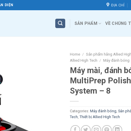
ĐỊA CHỈ
N DIỆN
SẢN PHẨM
VỀ CHÚNG T
Home
/
Sản phẩm hãng Allied Hig
Allied High Tech
/
Máy đánh bóng
Máy mài, đánh b
MultiPrep Polish
System – 8
Categories:
Máy đánh bóng
,
Sản phẩ
Tech
,
Thiết bị Allied High Tech