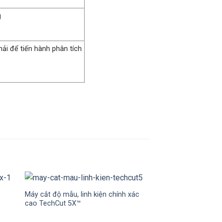
uang
ải để tiến hành phân tích
Máy cắt độ mẫu, linh kiện chính xác
Máy mài, đánh bóng
cao TechCut 5X™
xác cao M-Prep 6