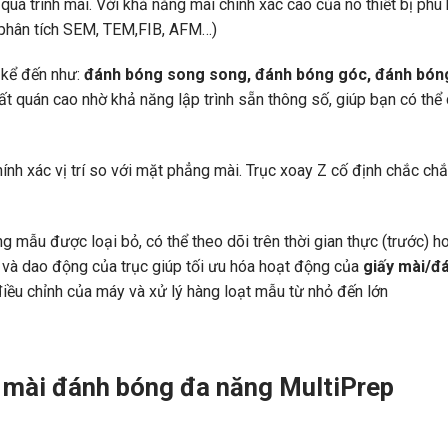
uá trình mài. Với khả năng mài chính xác cao của nó thiết bị phù
ọc, phân tích SEM, TEM,FIB, AFM…)
 kể đến như:
đánh bóng song song, đánh bóng góc, đánh bóng
hất quán cao nhờ khả năng lập trình sẵn thông số, giúp bạn có thể
nh xác vị trí so với mặt phẳng mài. Trục xoay Z cố định chắc ch
ợng mẫu được loại bỏ, có thể theo dõi trên thời gian thực (trước)
 và dao động của trục giúp tối ưu hóa hoạt động của
giấy mài/đá
 điều chỉnh của máy và xử lý hàng loạt mẫu từ nhỏ đến lớn
êng
 mài đánh bóng đa năng MultiPrep