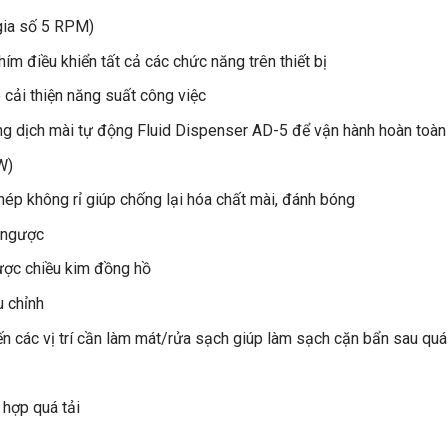
M (gia số 5 RPM)
ím điều khiển tất cả các chức năng trên thiết bị
úp cải thiện năng suất công việc
ung dịch mài tự động Fluid Dispenser AD-5 để vận hành hoàn to
375W)
thép không rỉ giúp chống lại hóa chất mài, đánh bóng
đếm ngược
gược chiều kim đồng hồ
iều chỉnh
đến các vị trí cần làm mát/rửa sạch giúp làm sạch cặn bẩn sau q
đập
ng hợp quá tải