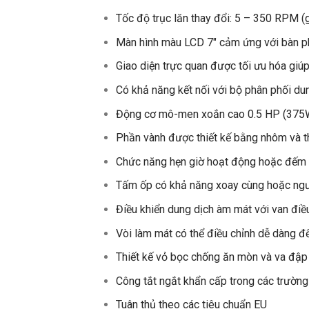
Tốc độ trục lăn thay đổi: 5 – 350 RP
Màn hình màu LCD 7″ cảm ứng với bàn ph
Giao diện trực quan được tối ưu hóa gi
Có khả năng kết nối với bộ phân phối d
Động cơ mô-men xoắn cao 0.5 HP (
Phần vành được thiết kế bằng nhôm và 
Chức năng hẹn giờ hoạt động hoặc 
Tấm ốp có khả năng xoay cùng hoặc n
Điều khiển dung dịch àm mát với van đ
Vòi làm mát có thể điều chỉnh dễ dàng 
Thiết kế vỏ bọc chống ăn mòn và va 
Công tắt ngắt khẩn cấp trong các trườ
Tuân thủ theo các tiêu chuẩn EU