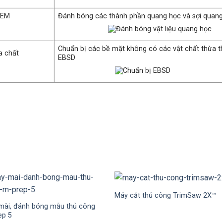
ích TEM
Đánh bóng các thành phần quang học và sợi q
Chuẩn bị các bề mặt không có các vật chất thừa th
 địa chất
EBSD
Máy cắt thủ công TrimSaw 2X™
mài, đánh bóng mẫu thủ công
ep 5