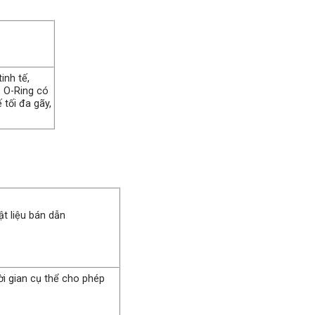
inh tế,
 O-Ring có
 tối đa gãy,
i vật liệu bán dẫn
ời gian cụ thể cho phép