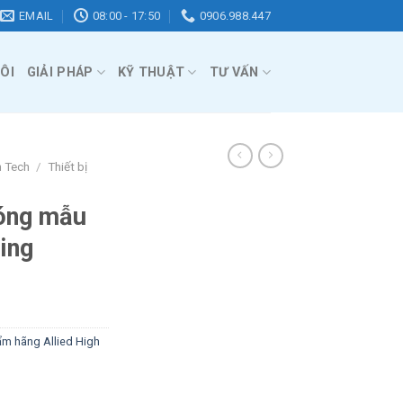
EMAIL
08:00 - 17:50
0906.988.447
ÔI
GIẢI PHÁP
KỸ THUẬT
TƯ VẤN
h Tech
/
Thiết bị
óng mẫu
ing
m hãng Allied High