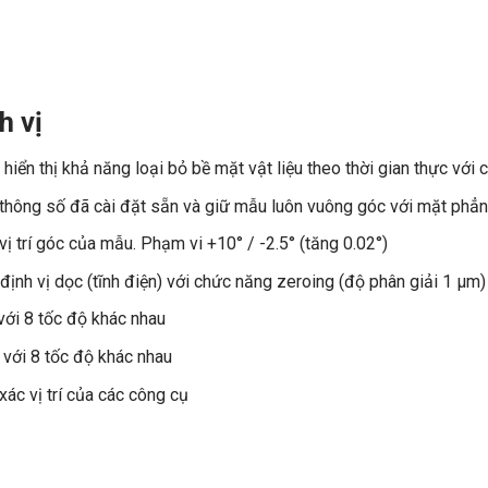
h vị
p hiển thị khả năng loại bỏ bề mặt vật liệu theo thời gian thực 
c thông số đã cài đặt sẵn và giữ mẫu luôn vuông góc với mặt p
vị trí góc của mẫu. Phạm vi +10° / -2.5° (tăng 0.02°)
ị định vị dọc (tĩnh điện) với chức năng zeroing (độ phân giải 1
t với 8 tốc độ khác nhau
n với 8 tốc độ khác nhau
h xác vị trí của các công cụ