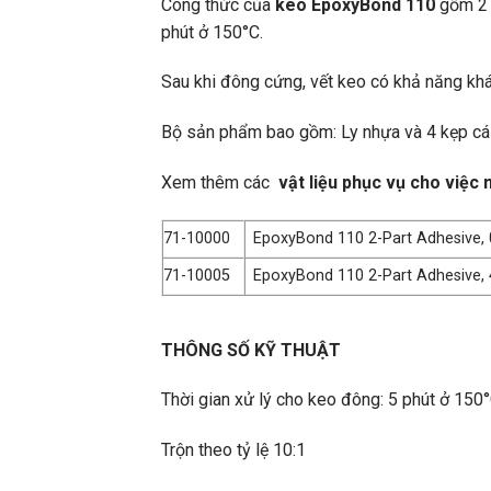
Công thức của
keo EpoxyBond 110
gồm 2 p
phút ở 150°C.
Sau khi đông cứng, vết keo có khả năng khá
Bộ sản phẩm bao gồm: Ly nhựa và 4 kẹp c
Xem thêm các
vật liệu phục vụ cho việc
71-10000
EpoxyBond 110 2-Part Adhesive, 0.
71-10005
EpoxyBond 110 2-Part Adhesive, 4 
THÔNG SỐ KỸ THUẬT
Thời gian xử lý cho keo đông: 5 phút ở 150
Trộn theo tỷ lệ 10:1