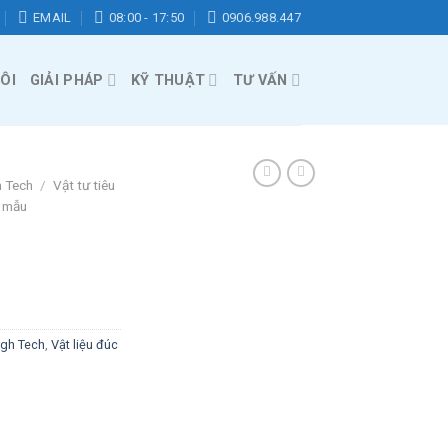
EMAIL
08:00 - 17:50
0906.988.447
ÔI
GIẢI PHÁP
KỸ THUẬT
TƯ VẤN
h Tech
/
Vật tư tiêu
c mẫu
igh Tech
,
Vật liệu đúc
h