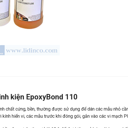
linh kiện EpoxyBond 110
ính chất cứng, bền, thường được sử dụng để dán các mẫu nhỏ cần đ
i kính hiển vi, các mẫu trước khi đóng gói, gắn vào các vi mạch