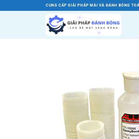
Skip
CUNG CẤP GIẢI PHÁP MÀI VÀ ĐÁNH BÓNG TOÀ
to
content