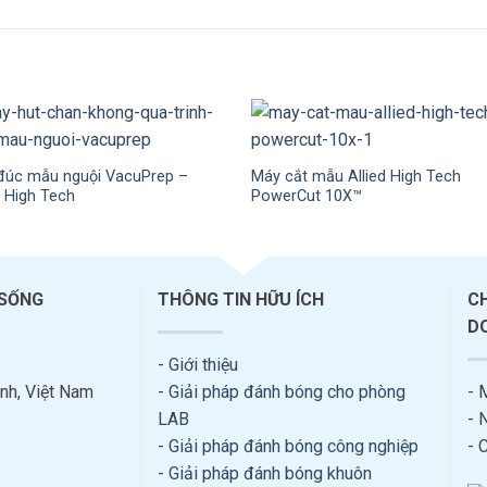
đúc mẫu nguội VacuPrep –
Máy cắt mẫu Allied High Tech
d High Tech
PowerCut 10X™
 SỐNG
THÔNG TIN HỮU ÍCH
C
D
-
Giới thiệu
nh, Việt Nam
-
Giải pháp đánh bóng cho phòng
- 
LAB
- 
-
Giải pháp đánh bóng công nghiệp
- 
-
Giải pháp đánh bóng khuôn