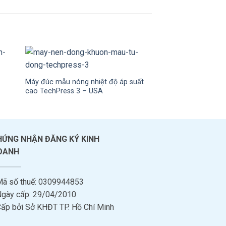
Máy mài, đánh bóng
Polishing System – 
Máy đúc mẫu nóng nhiệt độ áp suất
cao TechPress 3 – USA
HỨNG NHẬN ĐĂNG KÝ KINH
OANH
Mã số thuế: 0309944853
Ngày cấp: 29/04/2010
Cấp bởi Sở KHĐT TP. Hồ Chí Minh