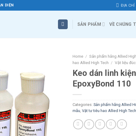
ĐỊA CHỈ
N DIỆN
SẢN PHẨM
VỀ CHÚNG T
Home
/
Sản phẩm hãng Allied Hig
hao Allied High Tech
/
Vật liệu đú
Keo dán linh kiện
EpoxyBond 110
Categories:
Sản phẩm hãng Allied H
mẫu
,
Vật tư tiêu hao Allied High Tec