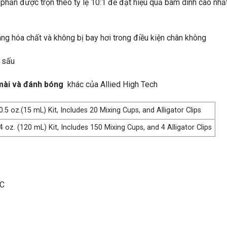
hần được trộn theo tỷ lệ 10:1 để đạt hiệu quả bám dính cao nhất
ng hóa chất và không bị bay hơi trong điều kiện chân không
á sấu
 mài và đánh bóng
khác của Allied High Tech
5 oz.(15 mL) Kit, Includes 20 Mixing Cups, and Alligator Clips
oz. (120 mL) Kit, Includes 150 Mixing Cups, and 4 Alligator Clips
°C