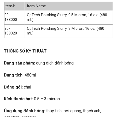
Item#
Item Name
90-
OpTech Polishing Slurry, 0.5 Micron, 16 oz. (480
188000
mL)
90-
OpTech Polishing Slurry, 3 Micron, 16 oz. (480
188020
mL)
THÔNG SỐ KỸ THUẬT
Dạng sản phẩm:
dung dịch đánh bóng
Dung tích:
480ml
Đó
ng g
ó
i:
chai
Kích thước hạt:
0.5 – 3 micron
Ứng dụng đánh bóng:
thủy tinh, sợi quang, thạch anh,