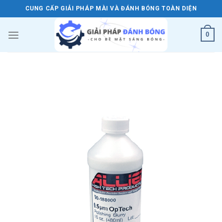
Skip
CUNG CẤP GIẢI PHÁP MÀI VÀ ĐÁNH BÓNG TOÀN DIỆN
to
content
0