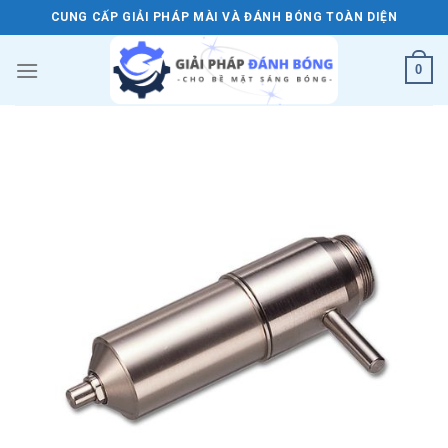
Skip
CUNG CẤP GIẢI PHÁP MÀI VÀ ĐÁNH BÓNG TOÀN DIỆN
to
content
0