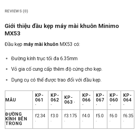
REVIEWS (0)
Giới thiệu đầu kẹp máy mài khuôn Minimo
MX53
Đầu kẹp
máy mài khuôn
MX53 có:
Đường kính trục tối đa 6.35mm
Vỏ gia cố cung cấp thêm độ cứng cho kẹp.
Dụng cụ có thể được trao đổi với đầu kẹp.
KP-
KP-
KP-
KP-
KP-
KP-
KP-
MẪU
061
062
066
067
060
064
063 ·
·
·
·
·
·
·
ĐƯỜNG
f2.34
f3.0
f3.175
f4.0
f5.0
f6.0
f6.35
KÍNH BÊN
·
·
·
·
·
·
·
TRONG