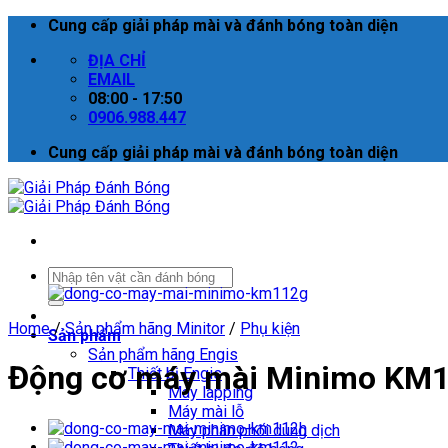
Skip
Cung cấp giải pháp mài và đánh bóng toàn diện
to
ĐỊA CHỈ
content
EMAIL
08:00 - 17:50
0906.988.447
Cung cấp giải pháp mài và đánh bóng toàn diện
Search
for:
Home
/
Sản phẩm hãng Minitor
/
Phụ kiện
Sản phẩm
Sản phẩm hãng Engis
Động cơ máy mài Minimo KM
Thiết bị Engis
Máy lapping
Máy mài lỗ
Máy phân phối dung dịch