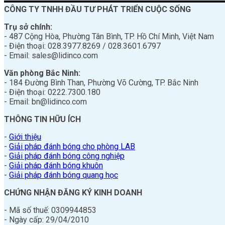
CÔNG TY TNHH ĐẦU TƯ PHÁT TRIỂN CUỘC SỐNG
Trụ sở chính:
- 487 Cộng Hòa, Phường Tân Bình, TP. Hồ Chí Minh, Việt Nam
- Điện thoại: 028.3977.8269 / 028.3601.6797
- Email: sales@lidinco.com
Văn phòng Bắc Ninh:
- 184 Đường Bình Than, Phường Võ Cường, TP. Bắc Ninh
- Điện thoại: 0222.7300.180
- Email: bn@lidinco.com
THÔNG TIN HỮU ÍCH
-
Giới thiệu
-
Giải pháp đánh bóng cho phòng LAB
-
Giải pháp đánh bóng công nghiệp
-
Giải pháp đánh bóng khuôn
-
Giải pháp đánh bóng quang học
CHỨNG NHẬN ĐĂNG KÝ KINH DOANH
- Mã số thuế: 0309944853
- Ngày cấp: 29/04/2010