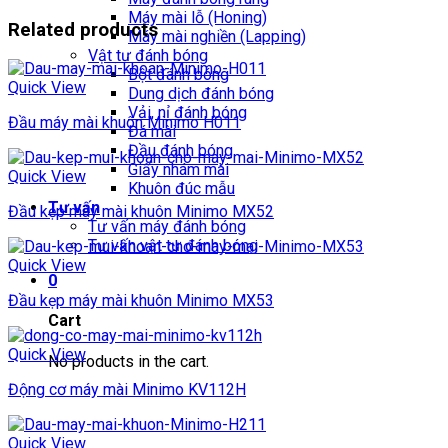
Máy mài lỗ (Honing)
Related products
Máy mài nghiền (Lapping)
Vật tư đánh bóng
Bột đánh bóng
Quick View
Dung dịch đánh bóng
Vải, nỉ đánh bóng
Đầu máy mài khuôn Minimo H011
Đá mài
Đầu đánh bóng
Giấy nhám mài
Quick View
Khuôn đúc mẫu
Tư vấn
Đầu kẹp máy mài khuôn Minimo MX52
Tư vấn máy đánh bóng
Tư vấn vật tư đánh bóng
Quick View
0
Đầu kẹp máy mài khuôn Minimo MX53
Cart
Quick View
No products in the cart.
Động cơ máy mài Minimo KV112H
Quick View