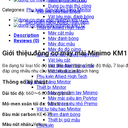
Thiết bị đo độ bóng
Dụng cụ mài thủ công
Categories:
Phụ kiện
,
Sản phẩm hãng Minitor
Vật liệu tiêu hao Engis
Vật liệu mài, đánh bóng
Sản phẩm hãng Allied High Tech
Thiết bị Allied High Tech
Máy cắt mẫu
Description
Máy đánh bóng
Reviews (0)
Máy đúc mẫu
Máy đo độ cứng
Giới thiệu động cơ máy mài Minimo KM
Vật tư tiêu hao Allied High Tech
Vật liệu cắt
Đa dạng từ loại tốc độ cao đến loại hộp số tốc độ thấp, 7 loạ
Vật liệu đánh bóng, mài
đáp ứng nhiều nhu cầu khác nhau của khách hàng.
Vật liệu đúc mẫu
Phụ kiện Allied High Tech
Thông số kỹ thuật
Sản phẩm hãng Minitor
Thiết bị Minitor
Máy mài cầm tay Minimo
Dải tốc độ:
660〜6.600 vòng/phút
Máy mài siêu âm Polytor
Máy mài siêu nhỏ Premo
Mô-men xoắn tối đa:
9.8 cN・m
Vật tư tiêu hao Minitor
Phim đánh bóng
Đầu mài carbon:
KE-575
Thiết bị giữ mẫu
Màu nút nhấn:
Yellow
Phụ kiện