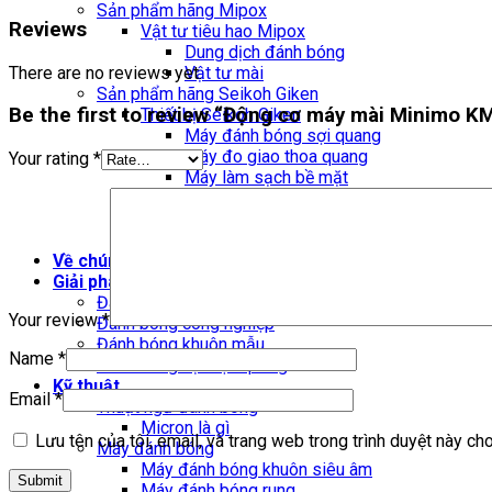
Sản phẩm hãng Mipox
Reviews
Vật tư tiêu hao Mipox
Dung dịch đánh bóng
There are no reviews yet.
Vật tư mài
Sản phẩm hãng Seikoh Giken
Be the first to review “Động cơ máy mài Minimo 
Thiết bị Seikoh Giken
Máy đánh bóng sợi quang
Máy đo giao thoa quang
Your rating
*
Máy làm sạch bề mặt
Vật tiêu tiêu hao Seikoh Giken
Đồ giữ mẫu
Film mài
Về chúng tôi
Giải pháp
Đánh bóng phòng LAB
Your review
*
Đánh bóng công nghiệp
Đánh bóng khuôn mẫu
Name
*
Đánh bóng vật liệu quang
Kỹ thuật
Email
*
Thuật ngữ đánh bóng
Micron là gì
Lưu tên của tôi, email, và trang web trong trình duyệt này cho 
Máy đánh bóng
Máy đánh bóng khuôn siêu âm
Máy đánh bóng rung