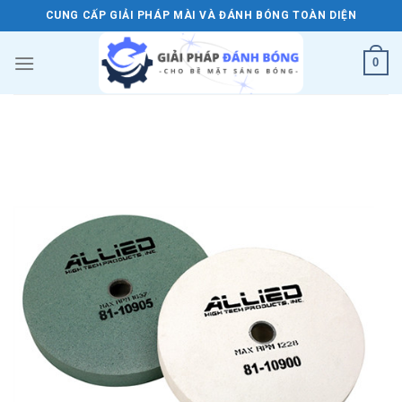
Skip
CUNG CẤP GIẢI PHÁP MÀI VÀ ĐÁNH BÓNG TOÀN DIỆN
to
content
0