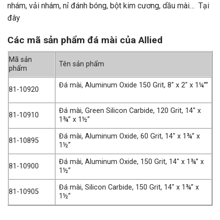
nhám, vải nhám, nỉ đánh bóng, bột kim cương, dầu mài… Tại
đây
Các mã sản phẩm đá mài của Allied
Mã sản
Tên sản phẩm
phẩm
Đá mài, Aluminum Oxide 150 Grit, 8″ x 2″ x 1¼””
81-10920
Đá mài, Green Silicon Carbide, 120 Grit, 14″ x
81-10910
1¾” x 1½”
Đá mài, Aluminum Oxide, 60 Grit, 14″ x 1¾” x
81-10895
1½”
Đá mài, Aluminum Oxide, 150 Grit, 14″ x 1¾” x
81-10900
1½”
Đá mài, Silicon Carbide, 150 Grit, 14″ x 1¾” x
81-10905
1½”