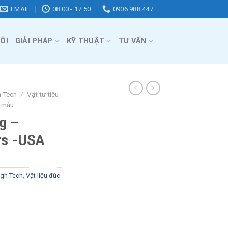
EMAIL
08:00 - 17:50
0906.988.447
ÔI
GIẢI PHÁP
KỸ THUẬT
TƯ VẤN
h Tech
/
Vật tư tiêu
c mẫu
g –
rs -USA
igh Tech
,
Vật liệu đúc
h