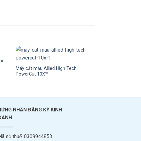
xác
Máy cắt mẫu Allied High Tech
Máy mài, đánh bóng
PowerCut 10X™
HỨNG NHẬN ĐĂNG KÝ KINH
OANH
Mã số thuế: 0309944853