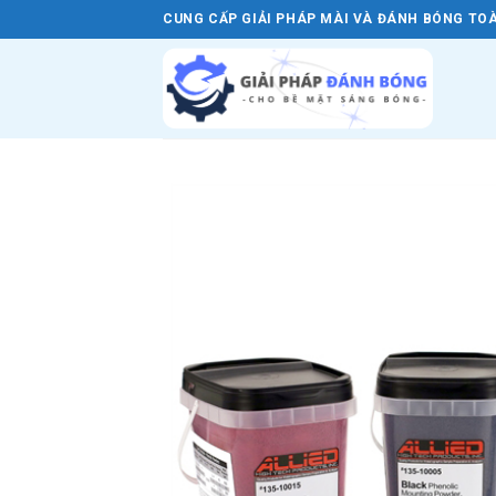
Skip
CUNG CẤP GIẢI PHÁP MÀI VÀ ĐÁNH BÓNG TOÀ
to
content