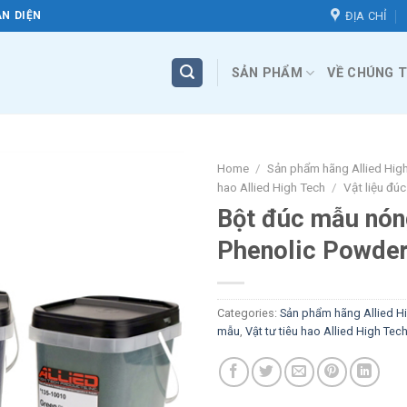
ĐỊA CHỈ
N DIỆN
SẢN PHẨM
VỀ CHÚNG T
Home
/
Sản phẩm hãng Allied Hig
hao Allied High Tech
/
Vật liệu đú
Bột đúc mẫu nón
Phenolic Powde
Categories:
Sản phẩm hãng Allied H
mẫu
,
Vật tư tiêu hao Allied High Tec