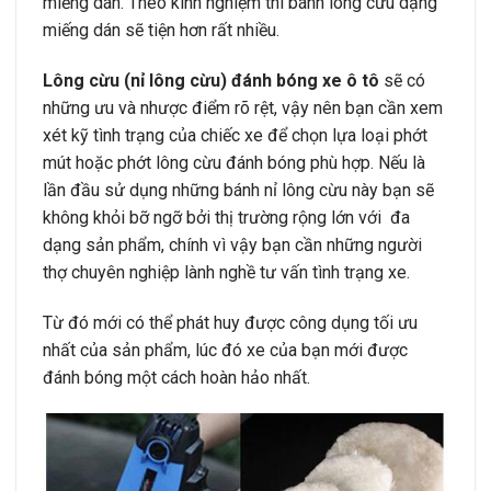
miếng dán. Theo kinh nghiệm thì bánh lông cừu dạng
miếng dán sẽ tiện hơn rất nhiều.
Lông cừu (nỉ lông cừu) đánh bóng xe ô tô
sẽ có
những ưu và nhược điểm rõ rệt, vậy nên bạn cần xem
xét kỹ tình trạng của chiếc xe để chọn lựa loại phớt
mút hoặc phớt lông cừu đánh bóng phù hợp. Nếu là
lần đầu sử dụng những bánh nỉ lông cừu này bạn sẽ
không khỏi bỡ ngỡ bởi thị trường rộng lớn với đa
dạng sản phẩm, chính vì vậy bạn cần những người
thợ chuyên nghiệp lành nghề tư vấn tình trạng xe.
Từ đó mới có thể phát huy được công dụng tối ưu
nhất của sản phẩm, lúc đó xe của bạn mới được
đánh bóng một cách hoàn hảo nhất.