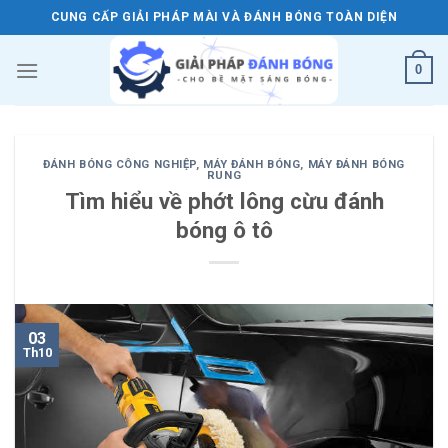
Skip
CUNG CẤP GIẢI PHÁP MÀI VÀ ĐÁNH BÓNG TOÀN DIỆN
to
content
0
ĐÁNH BÓNG CÔNG NGHIỆP
,
MÁY ĐÁNH BÓNG
,
MÁY ĐÁNH BÓNG
RUNG
Tìm hiểu về phớt lông cừu đánh
bóng ô tô
03
Th10