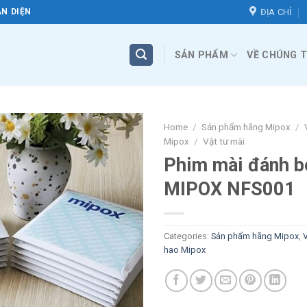
ĐỊA CHỈ
N DIỆN
SẢN PHẨM
VỀ CHÚNG T
Home
/
Sản phẩm hãng Mipox
/
Mipox
/
Vật tư mài
Phim mài đánh b
MIPOX NFS001
Categories:
Sản phẩm hãng Mipox
,
V
hao Mipox