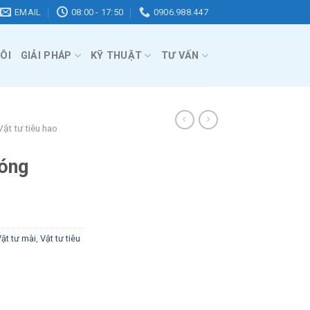
EMAIL
08:00 - 17:50
0906.988.447
ÔI
GIẢI PHÁP
KỸ THUẬT
TƯ VẤN
Vật tư tiêu hao
óng
ật tư mài
,
Vật tư tiêu