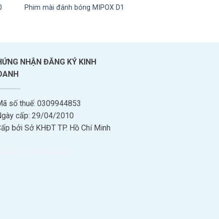
0
Phim mài đánh bóng MIPOX D1
Phim mài đánh bón
HỨNG NHẬN ĐĂNG KÝ KINH
OANH
Mã số thuế: 0309944853
Ngày cấp: 29/04/2010
Cấp bởi Sở KHĐT TP. Hồ Chí Minh