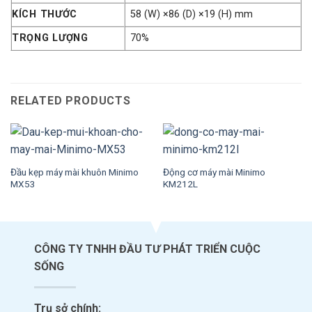
KÍCH THƯỚC
58 (W) ×86 (D) ×19 (H) mm
TRỌNG LƯỢNG
70%
RELATED PRODUCTS
Đầu kẹp máy mài khuôn Minimo
Động cơ máy mài Minimo
MX53
KM212L
CÔNG TY TNHH ĐẦU TƯ PHÁT TRIỂN CUỘC
SỐNG
Trụ sở chính: