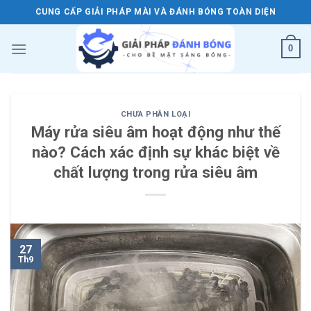
Skip
CUNG CẤP GIẢI PHÁP MÀI VÀ ĐÁNH BÓNG TOÀN DIỆN
to
content
0
CHƯA PHÂN LOẠI
Máy rửa siêu âm hoạt động như thế
nào? Cách xác định sự khác biệt về
chất lượng trong rửa siêu âm
27
Th9