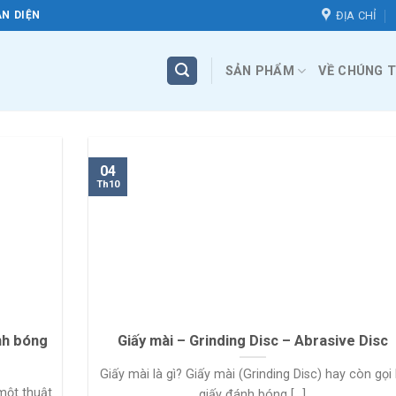
ĐỊA CHỈ
N DIỆN
SẢN PHẨM
VỀ CHÚNG T
04
Th10
nh bóng
Giấy mài – Grinding Disc – Abrasive Disc
Giấy mài là gì? Giấy mài (Grinding Disc) hay còn gọi 
một thuật
giấy đánh bóng [...]