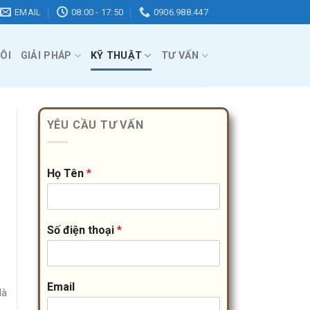
EMAIL
08:00 - 17:50
0906.988.447
ÔI
GIẢI PHÁP
KỸ THUẬT
TƯ VẤN
YÊU CẦU TƯ VẤN
Họ Tên
*
Số điện thoại
*
Email
là