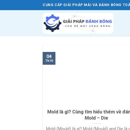
Skip
CUNG CẤP GIẢI PHÁP MÀI VÀ ĐÁNH BÓNG TOÀ
to
content
04
Th10
Mold là gì? Cùng tìm hiểu thêm về đá
Mold – Die
Mold (Mould) là gì? Mold (Mould) and Die là 