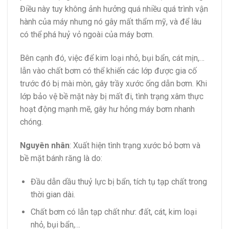
Điều này tuy không ảnh hưởng quá nhiều quá trình vận
hành của máy nhưng nó gây mất thẩm mỹ, và để lâu
có thể phá huỷ vỏ ngoài của máy bơm.
Bên cạnh đó, việc để kim loại nhỏ, bụi bẩn, cát mịn,…
lẫn vào chất bơm có thể khiến các lớp được gia cố
trước đó bị mài mòn, gây trầy xước ống dẫn bơm. Khi
lớp bảo vệ bề mặt này bị mất đi, tình trạng xâm thực
hoạt động mạnh mẽ, gây hư hỏng máy bơm nhanh
chóng.
Nguyên nhân
: Xuất hiện tình trạng xước bỏ bơm và
bề mặt bánh răng là do:
Đầu dẫn dầu thuỷ lực bị bẩn, tích tụ tạp chất trong
thời gian dài.
Chất bơm có lẫn tạp chất như: đất, cát, kim loại
nhỏ, bụi bẩn,…