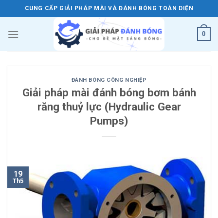
Skip
CUNG CẤP GIẢI PHÁP MÀI VÀ ĐÁNH BÓNG TOÀN DIỆN
to
content
0
ĐÁNH BÓNG CÔNG NGHIỆP
Giải pháp mài đánh bóng bơm bánh
răng thuỷ lực (Hydraulic Gear
Pumps)
19
Th5