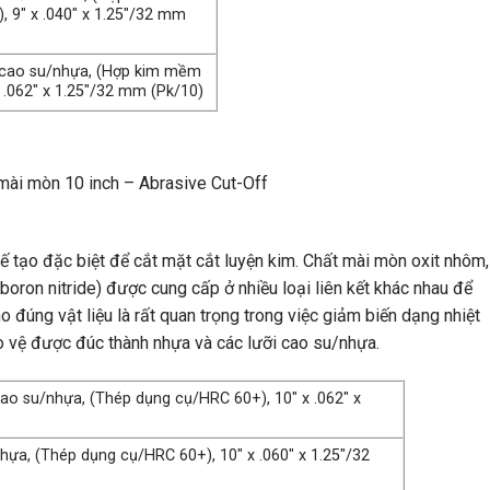
, 9″ x .040″ x 1.25″/32 mm
ết cao su/nhựa, (Hợp kim mềm
 .062″ x 1.25″/32 mm (Pk/10)
ế tạo đặc biệt để cắt mặt cắt luyện kim. Chất mài mòn oxit nhôm,
boron nitride) được cung cấp ở nhiều loại liên kết khác nhau để
ho đúng vật liệu là rất quan trọng trong việc giảm biến dạng nhiệt
o vệ được đúc thành nhựa và các lưỡi cao su/nhựa.
 cao su/nhựa, (Thép dụng cụ/HRC 60+), 10″ x .062″ x
nhựa, (Thép dụng cụ/HRC 60+), 10″ x .060″ x 1.25″/32