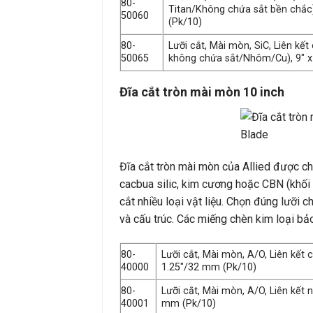
80-
Titan/Không chứa sắt bền chắc)
50060
(Pk/10)
80-
Lưỡi cắt, Mài mòn, SiC, Liên k
50065
không chứa sắt/Nhôm/Cu), 9″ x
Đĩa cắt tròn mài mòn 10 inch
Đĩa cắt tròn mài mòn của Allied được ch
cacbua silic, kim cương hoặc CBN (khối 
cắt nhiều loại vật liệu. Chọn đúng lưỡi c
và cấu trúc. Các miếng chèn kim loại bả
80-
Lưỡi cắt, Mài mòn, A/O, Liên kết
40000
1.25″/32 mm (Pk/10)
80-
Lưỡi cắt, Mài mòn, A/O, Liên kết 
40001
mm (Pk/10)