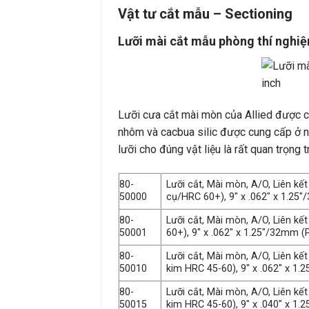
Vật tư cắt mẫu – Sectioning
Lưỡi mài cắt mẫu phòng thí nghiệ
Lưỡi cưa cắt mài mòn của Allied được ch
nhôm và cacbua silic được cung cấp ở nhi
lưỡi cho đúng vật liệu là rất quan trọng 
80-
Lưỡi cắt, Mài mòn, A/O, Liên kế
50000
cụ/HRC 60+), 9″ x .062″ x 1.25
80-
Lưỡi cắt, Mài mòn, A/O, Liên k
50001
60+), 9″ x .062″ x 1.25″/32mm (
80-
Lưỡi cắt, Mài mòn, A/O, Liên kế
50010
kim HRC 45-60), 9″ x .062″ x 1.
80-
Lưỡi cắt, Mài mòn, A/O, Liên kế
50015
kim HRC 45-60), 9″ x .040″ x 1.