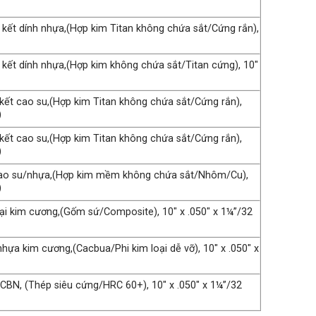
t kết dính nhựa,(Hợp kim Titan không chứa sắt/Cứng rắn),
t kết dính nhựa,(Hợp kim không chứa sắt/Titan cứng), 10″
n kết cao su,(Hợp kim Titan không chứa sắt/Cứng rắn),
)
n kết cao su,(Hợp kim Titan không chứa sắt/Cứng rắn),
)
t cao su/nhựa,(Hợp kim mềm không chứa sắt/Nhôm/Cu),
)
oại kim cương,(Gốm sứ/Composite), 10″ x .050″ x 1¼”/32 ​​
nhựa kim cương,(Cacbua/Phi kim loại dễ vỡ), 10″ x .050″ x
CBN, (Thép siêu cứng/HRC 60+), 10″ x .050″ x 1¼”/32 ​​