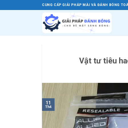
Skip
CUNG CẤP GIẢI PHÁP MÀI VÀ ĐÁNH BÓNG TOÀ
to
content
Vật tư tiêu h
11
Th4