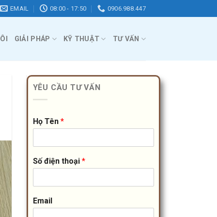
EMAIL
08:00 - 17:50
0906.988.447
ÔI
GIẢI PHÁP
KỸ THUẬT
TƯ VẤN
YÊU CẦU TƯ VẤN
Họ Tên
*
Số điện thoại
*
Email