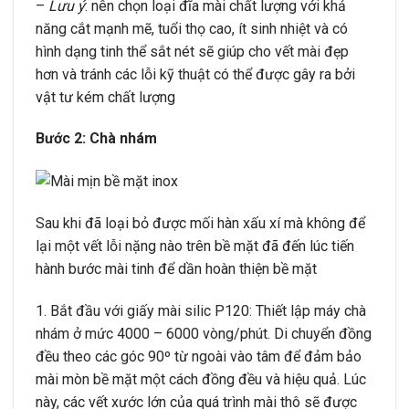
–
Lưu ý
: nên chọn loại đĩa mài chất lượng với khả
năng cắt mạnh mẽ, tuổi thọ cao, ít sinh nhiệt và có
hình dạng tinh thể sắt nét sẽ giúp cho vết mài đẹp
hơn và tránh các lỗi kỹ thuật có thể được gây ra bởi
vật tư kém chất lượng
Bước 2: Chà nhám
Sau khi đã loại bỏ được mối hàn xấu xí mà không để
lại một vết lỗi nặng nào trên bề mặt đã đến lúc tiến
hành bước mài tinh để dần hoàn thiện bề mặt
1. Bắt đầu với giấy mài silic P120: Thiết lập máy chà
nhám ở mức 4000 – 6000 vòng/phút. Di chuyển đồng
đều theo các góc 90º từ ngoài vào tâm để đảm bảo
mài mòn bề mặt một cách đồng đều và hiệu quả. Lúc
này, các vết xước lớn của quá trình mài thô sẽ được