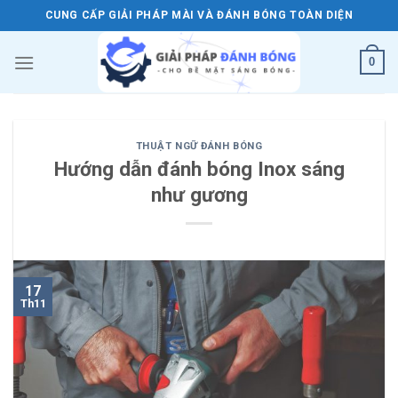
Skip
CUNG CẤP GIẢI PHÁP MÀI VÀ ĐÁNH BÓNG TOÀN DIỆN
to
content
0
THUẬT NGỮ ĐÁNH BÓNG
Hướng dẫn đánh bóng Inox sáng
như gương
17
Th11